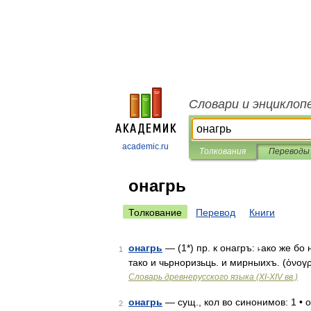
Словари и энциклоп
academic.ru
Толкования
Переводы
онагрь
Толкование
Перевод
Книги
онагрь
— (1*) пр. к онагръ: ˫ако же бо
1
тако и чьрноризьць. и мирныихъ. (ὀνογρο
Словарь древнерусского языка (XI-XIV вв.)
онагрь
— сущ., кол во синонимов: 1 • 
2