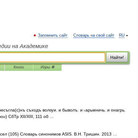
Запомнить сайт
Словарь на свой сайт
RU
едии на Академике
Найти!
Книги
Игры ⚽
 несъгла(с)нъ съходъ волѹи. и быволъ. и ˫арьмничь. и онагрь.
υ) СбТр XII/XIII, 111 об …
осел (105) Словарь синонимов ASIS. В.Н. Тришин. 2013 …