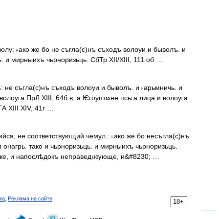
олу: ˫ако же бо не съгла(с)нъ съходъ волоуи и быволъ. и
ь. и мирныихъ чьрноризьць. СбТр XII/XIII, 111 об …
: не съгла(с)нъ съходъ волоуи и быволъ. и ˫арьмничь. и
ы волоу˫а ПрЛ XIII, 64б в; а Ѥгоуптѩне псь˫а лица и волоу˫а
А XIII XIV, 41г …
йся, не соответствующий чемул.: ˫ако же бо несъгла(с)нъ
 онагрь. тако и чьрноризьць. и мирныихъ чьрноризьць.
ви же, и напослѣдокъ неправеднѹюще, и&#8230; …
ка
,
Реклама на сайте
18+