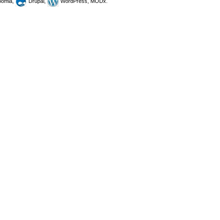
omla,
Drupal,
WordPress, MODx.