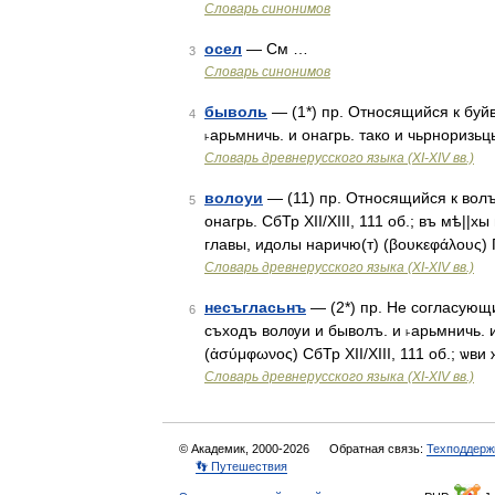
Словарь синонимов
осел
— См …
3
Словарь синонимов
быволь
— (1*) пр. Относящийся к буйв
4
˫арьмничь. и онагрь. тако и чьрноризьц
Словарь древнерусского языка (XI-XIV вв.)
волоуи
— (11) пр. Относящийся к волъ
5
онагрь. СбТр XII/XIII, 111 об.; въ мѣ||х
главы, идолы наричю(т) (βουκεφάλους) Г
Словарь древнерусского языка (XI-XIV вв.)
несъгласьнъ
— (2*) пр. Не согласующи
6
съходъ волѹи и быволъ. и ˫арьмничь. и
(ἀσύμφωνος) СбТр XII/XIII, 111 об.; ѡ
Словарь древнерусского языка (XI-XIV вв.)
© Академик, 2000-2026
Обратная связь:
Техподдерж
👣 Путешествия